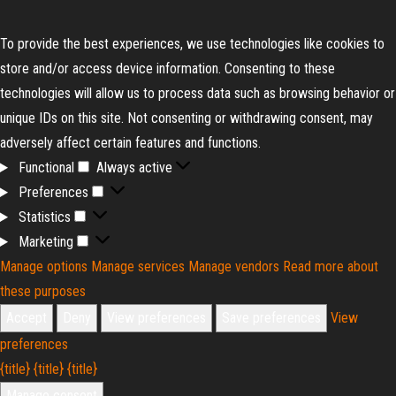
To provide the best experiences, we use technologies like cookies to
store and/or access device information. Consenting to these
technologies will allow us to process data such as browsing behavior or
unique IDs on this site. Not consenting or withdrawing consent, may
adversely affect certain features and functions.
Functional
Always active
F
Preferences
u
P
Statistics
S
n
r
Marketing
t
M
c
e
Manage options
Manage services
Manage vendors
Read more about
a
a
t
f
these purposes
t
r
i
e
Accept
Deny
View preferences
Save preferences
View
i
k
o
r
preferences
s
e
n
e
{title}
{title}
{title}
t
t
a
n
Manage consent