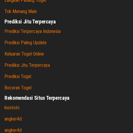
Langkah Pasang Togel
Trik Menang Main
Prediksi Jitu Terpercaya
Prediksi Terpercaya Indonesia
Prediksi Paling Update
Keluaran Togel Online
Prediksi Jitu Terpercaya
Prediksi Togel
Bocoran Togel
Rekomendasi Situs Terpercaya
kiostoto
angker4d
angker4d