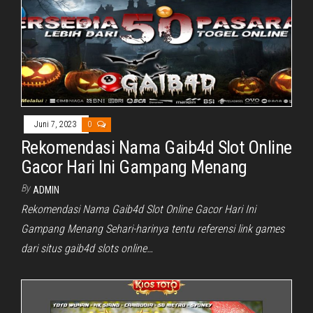
Juni 7, 2023
0
Rekomendasi Nama Gaib4d Slot Online
Gacor Hari Ini Gampang Menang
By
ADMIN
Rekomendasi Nama Gaib4d Slot Online Gacor Hari Ini
Gampang Menang Sehari-harinya tentu referensi link games
dari situs gaib4d slots online…