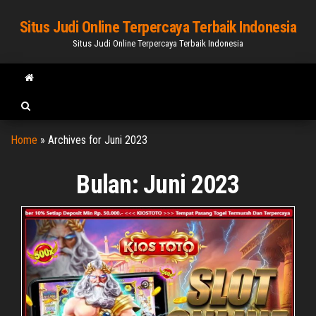
S
Situs Judi Online Terpercaya Terbaik Indonesia
k
Situs Judi Online Terpercaya Terbaik Indonesia
i
p
t
o
t
Home
»
Archives for Juni 2023
h
e
Bulan:
Juni 2023
c
o
n
t
e
n
t