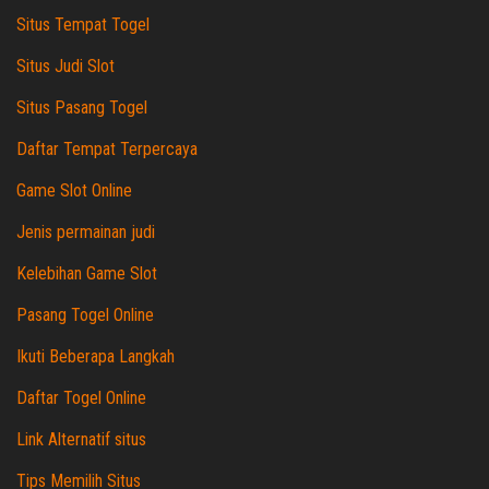
Situs Tempat Togel
Situs Judi Slot
Situs Pasang Togel
Daftar Tempat Terpercaya
Game Slot Online
Jenis permainan judi
Kelebihan Game Slot
Pasang Togel Online
Ikuti Beberapa Langkah
Daftar Togel Online
Link Alternatif situs
Tips Memilih Situs