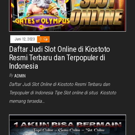
Juni 12, 2023
0
Daftar Judi Slot Online di Kiostoto
Resmi Terbaru dan Terpopuler di
Indonesia
By
ADMIN
Daftar Judi Slot Online di Kiostoto Resmi Terbaru dan
Terpopuler di Indonesia Tipe Slot online di situs Kiostoto
memang tersedia…