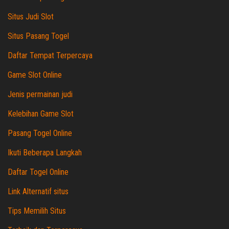
Situs Judi Slot
Situs Pasang Togel
Daftar Tempat Terpercaya
Game Slot Online
Jenis permainan judi
Kelebihan Game Slot
Pasang Togel Online
Ikuti Beberapa Langkah
Daftar Togel Online
Link Alternatif situs
Tips Memilih Situs