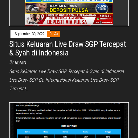
September 30, 2022
0
Situs Keluaran Live Draw SGP Tercepat
& Syah di Indonesia
By
ADMIN
Situs Keluaran Live Draw SGP Tercepat & Syah di Indonesia
Live Draw SGP Go Internasional Keluaran Live Draw SGP
Tercepat…