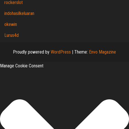
rockerslot
indohasilkeluaran
okewin
Lurus4d
Proudly powered by
WordPress
|
Theme:
Envo Magazine
Manage Cookie Consent