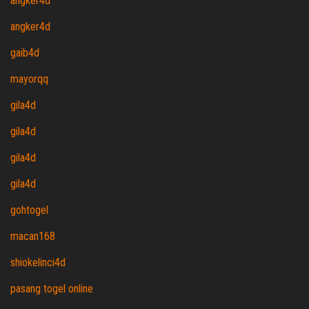
angker4d
angker4d
gaib4d
mayorqq
gila4d
gila4d
gila4d
gila4d
gohtogel
macan168
shiokelinci4d
pasang togel online