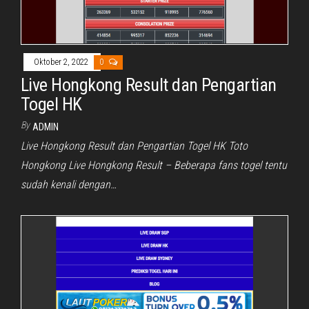
Oktober 2, 2022
0
Live Hongkong Result dan Pengartian
Togel HK
By
ADMIN
Live Hongkong Result dan Pengartian Togel HK Toto
Hongkong Live Hongkong Result – Beberapa fans togel tentu
sudah kenali dengan…