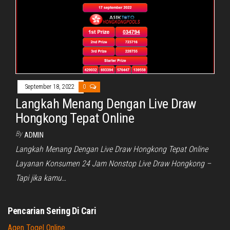
September 18, 2022
0
Langkah Menang Dengan Live Draw
Hongkong Tepat Online
By
ADMIN
Langkah Menang Dengan Live Draw Hongkong Tepat Online
Layanan Konsumen 24 Jam Nonstop Live Draw Hongkong –
Tapi jika kamu…
Pencarian Sering Di Cari
Agen Togel Online