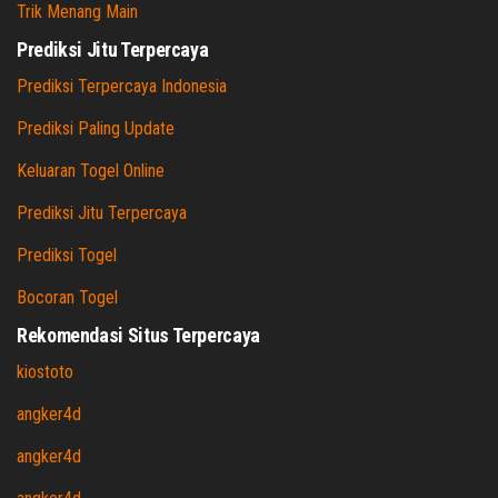
Trik Menang Main
Prediksi Jitu Terpercaya
Prediksi Terpercaya Indonesia
Prediksi Paling Update
Keluaran Togel Online
Prediksi Jitu Terpercaya
Prediksi Togel
Bocoran Togel
Rekomendasi Situs Terpercaya
kiostoto
angker4d
angker4d