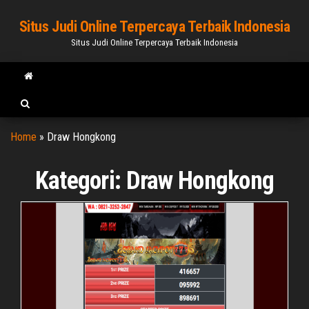
S
Situs Judi Online Terpercaya Terbaik Indonesia
k
Situs Judi Online Terpercaya Terbaik Indonesia
i
p
t
o
t
Home
»
Draw Hongkong
h
e
Kategori:
Draw Hongkong
c
o
n
t
e
n
t