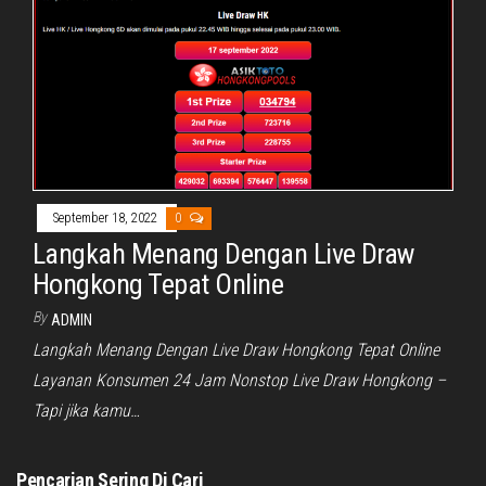
September 18, 2022
0
Langkah Menang Dengan Live Draw
Hongkong Tepat Online
By
ADMIN
Langkah Menang Dengan Live Draw Hongkong Tepat Online
Layanan Konsumen 24 Jam Nonstop Live Draw Hongkong –
Tapi jika kamu…
Pencarian Sering Di Cari