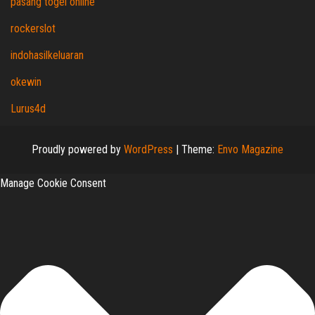
pasang togel online
rockerslot
indohasilkeluaran
okewin
Lurus4d
Proudly powered by
WordPress
|
Theme:
Envo Magazine
Manage Cookie Consent