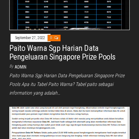
September 27, 2022
0
Paito Warna Sgp Harian Data
Pengeluaran Singapore Prize Pools
By
ADMIN
Paito Warna Sgp Harian Data Pengeluaran Singapore Prize
Pools Apa itu Tabel Paito Warna? Tabel paito sebagai
information yang adalah…