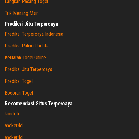
Langkah Pasang Togel
Trik Menang Main
Prediksi Jitu Terpercaya
Prediksi Terpercaya Indonesia
Prediksi Paling Update
Keluaran Togel Online
Prediksi Jitu Terpercaya
Prediksi Togel
Bocoran Togel
Rekomendasi Situs Terpercaya
kiostoto
angker4d
angker4d