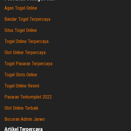
Agen Togel Online
Bandar Togel Terpercaya
Situs Togel Online
Togel Online Terpercaya
Slot Online Terpercaya
Togel Pasaran Terpercaya
Togel Slots Online
Togel Online Resmi
Pasaran Terkomplet 2022
Slot Online Terbaik
Bocoran Admin Jarwo
Artikel Terpercaya