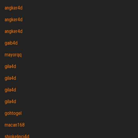
angker4d
angker4d
angker4d
gaib4d
mayorqq
gila4d
gila4d
gila4d
gila4d
gohtogel
macan168
shiokelinci4d