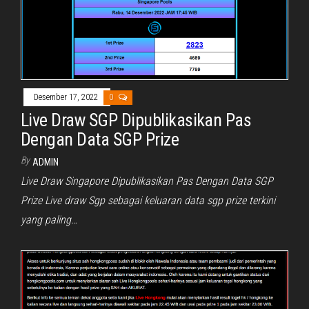
Desember 17, 2022
0
Live Draw SGP Dipublikasikan Pas
Dengan Data SGP Prize
By
ADMIN
Live Draw Singapore Dipublikasikan Pas Dengan Data SGP
Prize Live draw Sgp sebagai keluaran data sgp prize terkini
yang paling…