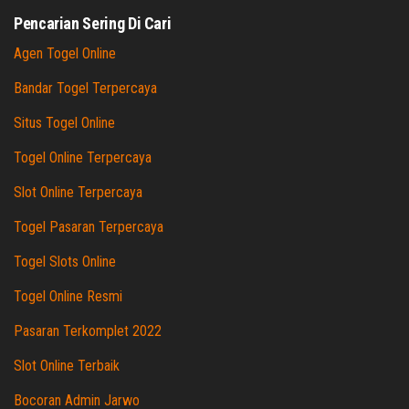
Pencarian Sering Di Cari
Agen Togel Online
Bandar Togel Terpercaya
Situs Togel Online
Togel Online Terpercaya
Slot Online Terpercaya
Togel Pasaran Terpercaya
Togel Slots Online
Togel Online Resmi
Pasaran Terkomplet 2022
Slot Online Terbaik
Bocoran Admin Jarwo