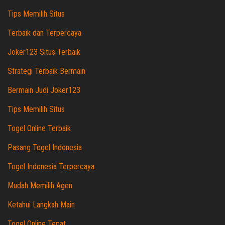
Tips Memilih Situs
Terbaik dan Terpercaya
Joker123 Situs Terbaik
Strategi Terbaik Bermain
Bermain Judi Joker123
Tips Memilih Situs
Togel Online Terbaik
Pasang Togel Indonesia
Togel Indonesia Terpercaya
Mudah Memilih Agen
Ketahui Langkah Main
Togel Online Tepat