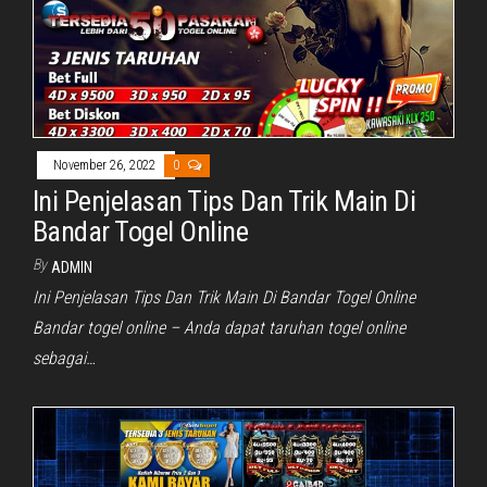
November 26, 2022
0
Ini Penjelasan Tips Dan Trik Main Di
Bandar Togel Online
By
ADMIN
Ini Penjelasan Tips Dan Trik Main Di Bandar Togel Online
Bandar togel online – Anda dapat taruhan togel online
sebagai…