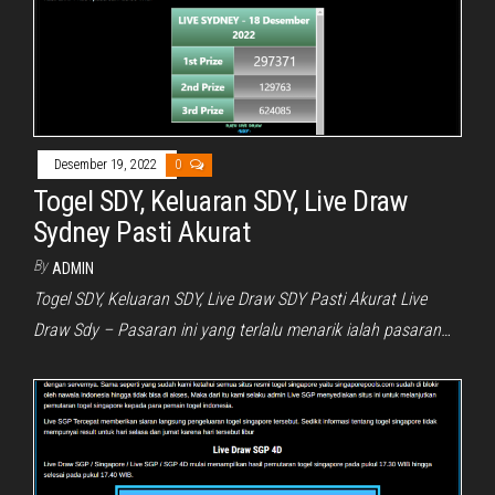
Desember 19, 2022
0
Togel SDY, Keluaran SDY, Live Draw
Sydney Pasti Akurat
By
ADMIN
Togel SDY, Keluaran SDY, Live Draw SDY Pasti Akurat Live
Draw Sdy – Pasaran ini yang terlalu menarik ialah pasaran…