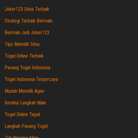
Joker123 Situs Terbaik
Strategi Terbaik Bermain
Bermain Judi Joker123
Tips Memilih Situs
Togel Online Terbaik
Pasang Togel Indonesia
Togel Indonesia Terpercaya
Mudah Memilih Agen
Ketahui Langkah Main
Togel Online Tepat
Langkah Pasang Togel
Trik Menang Main