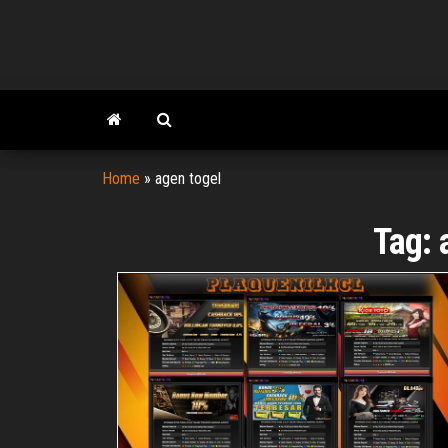
S
k
i
p
t
o
Home
»
agen togel
t
h
Tag:
e
c
o
n
t
e
n
t