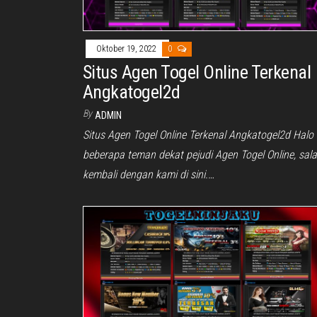
Oktober 19, 2022
0
Situs Agen Togel Online Terkenal
Angkatogel2d
By
ADMIN
Situs Agen Togel Online Terkenal Angkatogel2d Halo
beberapa teman dekat pejudi Agen Togel Online, sal
kembali dengan kami di sini.…