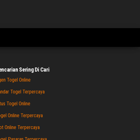
encarian Sering Di Cari
en Togel Online
ndar Togel Terpercaya
tus Togel Online
gel Online Terpercaya
ot Online Terpercaya
gel Pasaran Terpercaya