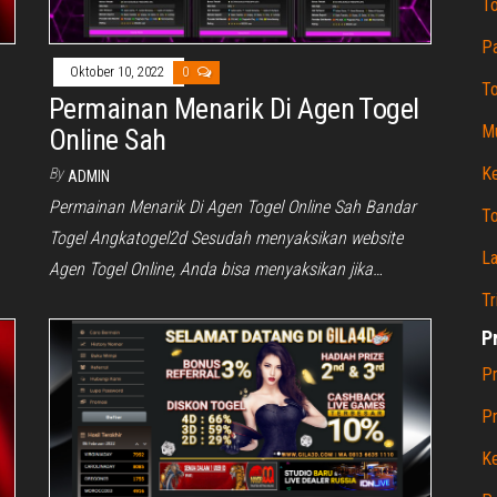
To
Pa
Oktober 10, 2022
0
To
Permainan Menarik Di Agen Togel
M
Online Sah
Ke
By
ADMIN
Permainan Menarik Di Agen Togel Online Sah Bandar
To
Togel Angkatogel2d Sesudah menyaksikan website
La
Agen Togel Online, Anda bisa menyaksikan jika…
Tr
P
Pr
Pr
Ke