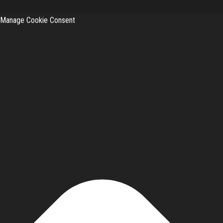
Manage Cookie Consent