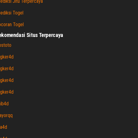
ediksi Jitu Terpercaya
ediksi Togel
coran Togel
ekomendasi Situs Terpercaya
ostoto
ngker4d
ngker4d
ngker4d
ngker4d
ib4d
ayorqq
la4d