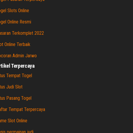
gel Slots Online
gel Online Resmi
asaran Terkomplet 2022
ot Online Terbaik
ocoran Admin Jarwo
rtikel Terpercaya
tus Tempat Togel
tus Judi Slot
tus Pasang Togel
ftar Tempat Terpercaya
me Slot Online
nis permainan judi