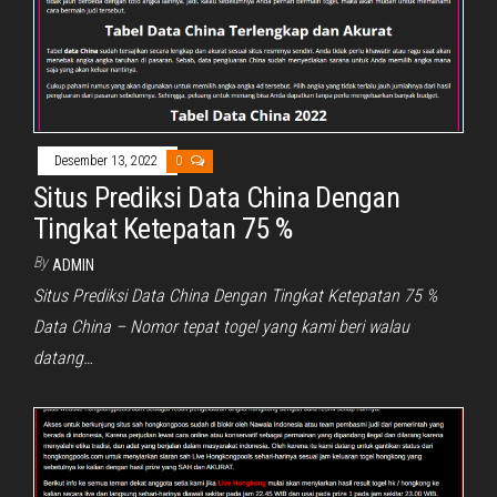
Desember 13, 2022
0
Situs Prediksi Data China Dengan
Tingkat Ketepatan 75 %
By
ADMIN
Situs Prediksi Data China Dengan Tingkat Ketepatan 75 %
Data China – Nomor tepat togel yang kami beri walau
datang…