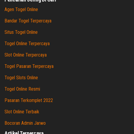
g
Agen Togel Online
i
Bandar Togel Terpercaya
n
a
Situs Togel Online
s
Togel Online Terpercaya
i
Slot Online Terpercaya
p
Togel Pasaran Terpercaya
o
Togel Slots Online
s
Togel Online Resmi
Pasaran Terkomplet 2022
Slot Online Terbaik
Bocoran Admin Jarwo
Artikel Terpercaya