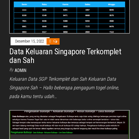
Desember 15, 2022
0
Data Keluaran Singapore Terkomplet
dan Sah
By
ADMIN
Keluaran Data SGP Terkomplet dan Sah Keluaran Data
Singapore Sah – Hallo beberapa pengagum togel online,
pada kamu tentu udah…