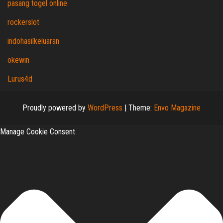
pasang togel online
rockerslot
indohasilkeluaran
okewin
Lurus4d
Proudly powered by
WordPress
|
Theme:
Envo Magazine
Manage Cookie Consent