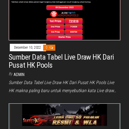
Desember 10, 2022
0
Sumber Data Tabel Live Draw HK Dari
Pusat HK Pools
By
ADMIN
Sumber Data Tabel Live Draw HK Dari Pusat HK Pools Live
HK makna paling baru untuk menyebutkan kata Live draw…