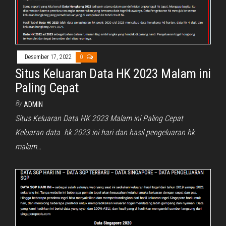
Desember 17, 2022
0
Situs Keluaran Data HK 2023 Malam ini
Paling Cepat
By
ADMIN
Situs Keluaran Data HK 2023 Malam ini Paling Cepat
Keluaran data hk 2023 ini hari dan hasil pengeluaran hk
malam…