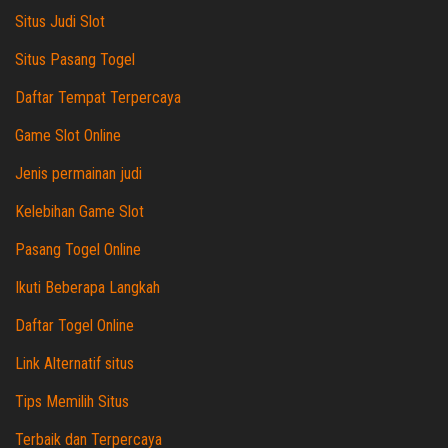
Situs Judi Slot
Situs Pasang Togel
Daftar Tempat Terpercaya
Game Slot Online
Jenis permainan judi
Kelebihan Game Slot
Pasang Togel Online
Ikuti Beberapa Langkah
Daftar Togel Online
Link Alternatif situs
Tips Memilih Situs
Terbaik dan Terpercaya