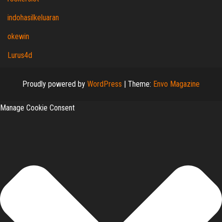
indohasilkeluaran
okewin
Lurus4d
Proudly powered by
WordPress
|
Theme:
Envo Magazine
Manage Cookie Consent