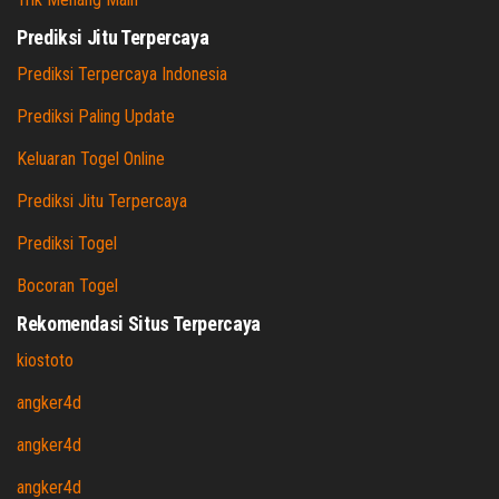
Prediksi Jitu Terpercaya
Prediksi Terpercaya Indonesia
Prediksi Paling Update
Keluaran Togel Online
Prediksi Jitu Terpercaya
Prediksi Togel
Bocoran Togel
Rekomendasi Situs Terpercaya
kiostoto
angker4d
angker4d
angker4d