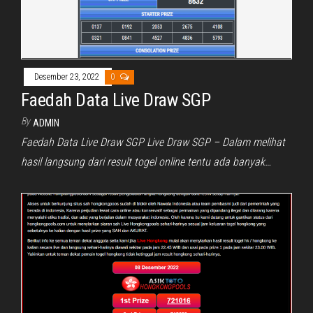
Desember 23, 2022
0
Faedah Data Live Draw SGP
By
ADMIN
Faedah Data Live Draw SGP Live Draw SGP – Dalam melihat
hasil langsung dari result togel online tentu ada banyak…