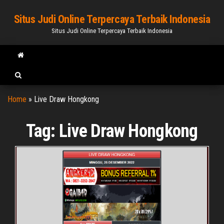
S
Situs Judi Online Terpercaya Terbaik Indonesia
k
Situs Judi Online Terpercaya Terbaik Indonesia
i
p
t
o
t
Home
»
Live Draw Hongkong
h
e
Tag:
Live Draw Hongkong
c
o
n
t
e
n
t