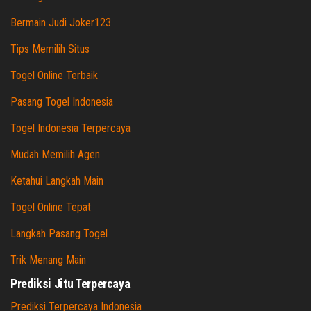
Bermain Judi Joker123
Tips Memilih Situs
Togel Online Terbaik
Pasang Togel Indonesia
Togel Indonesia Terpercaya
Mudah Memilih Agen
Ketahui Langkah Main
Togel Online Tepat
Langkah Pasang Togel
Trik Menang Main
Prediksi Jitu Terpercaya
Prediksi Terpercaya Indonesia