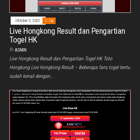
Oktober 2, 2022
0
Live Hongkong Result dan Pengartian
Togel HK
By
ADMIN
Live Hongkong Result dan Pengartian Togel HK Toto
Hongkong Live Hongkong Result – Beberapa fans togel tentu
sudah kenali dengan…