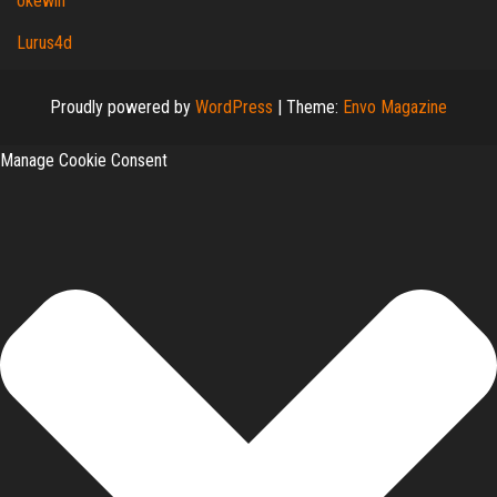
okewin
Lurus4d
Proudly powered by
WordPress
|
Theme:
Envo Magazine
Manage Cookie Consent