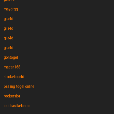
mayorqq
gila4d
gila4d
gila4d
gila4d
gohtogel
macan168
shiokelinci4d
pasang togel online
rockerslot
indohasilkeluaran