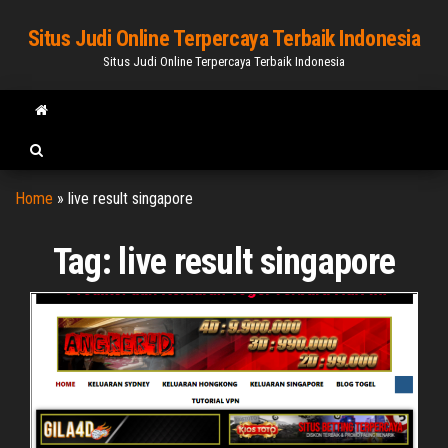
S
Situs Judi Online Terpercaya Terbaik Indonesia
k
Situs Judi Online Terpercaya Terbaik Indonesia
i
p
t
o
t
Home
»
live result singapore
h
e
Tag:
live result singapore
c
o
n
t
e
n
t