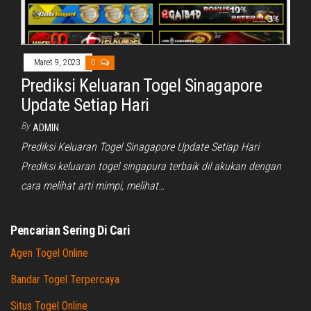
Maret 9, 2023
0
Prediksi Keluaran Togel Sinagapore
Update Setiap Hari
By
ADMIN
Prediksi Keluaran Togel Sinagapore Update Setiap Hari
Prediksi keluaran togel singapura terbaik dil akukan dengan
cara melihat arti mimpi, melihat…
Pencarian Sering Di Cari
Agen Togel Online
Bandar Togel Terpercaya
Situs Togel Online