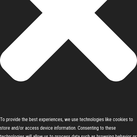
To provide the best experiences, we use technologies like cookies to
store and/or access device information. Consenting to these
technologies will allow us to process data such as browsing behavior or