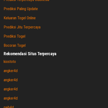
Prediksi Paling Update
Keluaran Togel Online
Prediksi Jitu Terpercaya
Prediksi Togel
Bocoran Togel
Rekomendasi Situs Terpercaya
kiostoto
angker4d
angker4d
angker4d
angker4d
gaib4d