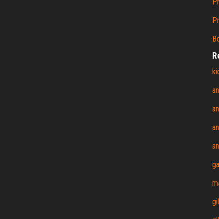
Pr
Pr
Bo
R
ki
a
a
a
a
ga
m
gi