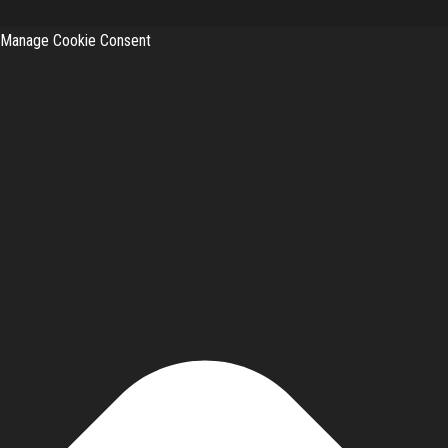
Manage Cookie Consent