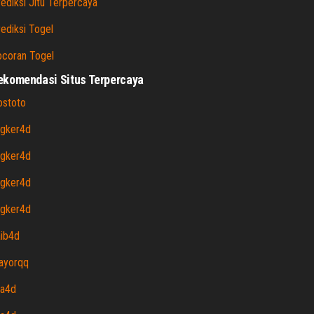
ediksi Jitu Terpercaya
ediksi Togel
coran Togel
ekomendasi Situs Terpercaya
ostoto
ngker4d
ngker4d
ngker4d
ngker4d
ib4d
ayorqq
la4d