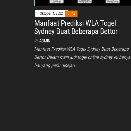
Oktober 4, 2022
0
Manfaat Prediksi WLA Togel
Sydney Buat Beberapa Bettor
By
ADMIN
Manfaat Prediksi WLA Togel Sydney Buat Beberapa
Bettor Dalam main judi togel online sydney ini banya
hal yang perlu dipejari…