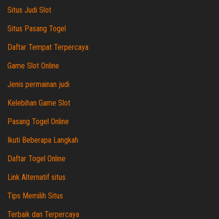
Situs Judi Slot
Situs Pasang Togel
Daftar Tempat Terpercaya
Game Slot Online
Jenis permainan judi
Kelebihan Game Slot
Pasang Togel Online
Ikuti Beberapa Langkah
Daftar Togel Online
Link Alternatif situs
Tips Memilih Situs
Terbaik dan Terpercaya