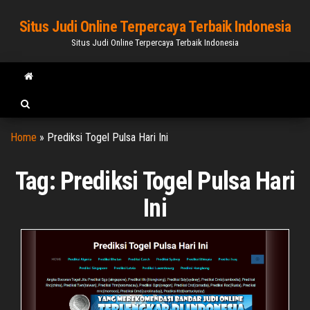
S
Situs Judi Online Terpercaya Terbaik Indonesia
k
Situs Judi Online Terpercaya Terbaik Indonesia
i
p
t
o
t
Home
»
Prediksi Togel Pulsa Hari Ini
h
e
Tag:
Prediksi Togel Pulsa Hari
c
Ini
o
n
t
e
n
t