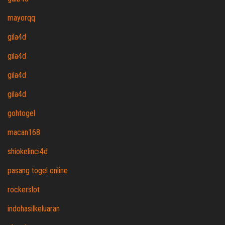
mayorqq
gila4d
gila4d
gila4d
gila4d
gohtogel
macan168
shiokelinci4d
pasang togel online
rockerslot
indohasilkeluaran