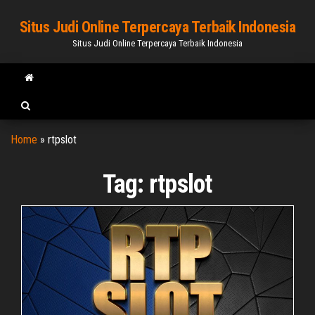
S
Situs Judi Online Terpercaya Terbaik Indonesia
k
Situs Judi Online Terpercaya Terbaik Indonesia
i
p
t
o
t
Home
»
rtpslot
h
e
Tag:
rtpslot
c
o
n
t
e
n
t