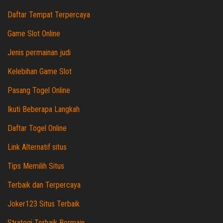
Daftar Tempat Terpercaya
Game Slot Online
Jenis permainan judi
Kelebihan Game Slot
Pasang Togel Online
Ikuti Beberapa Langkah
Daftar Togel Online
Link Alternatif situs
Tips Memilih Situs
Terbaik dan Terpercaya
Joker123 Situs Terbaik
Strategi Terbaik Bermain