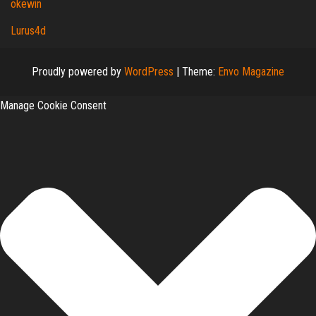
okewin
Lurus4d
Proudly powered by
WordPress
|
Theme:
Envo Magazine
Manage Cookie Consent