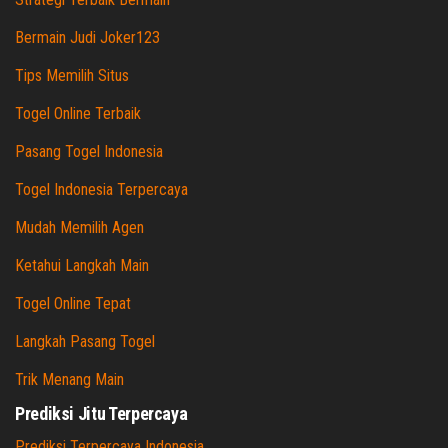
Bermain Judi Joker123
Tips Memilih Situs
Togel Online Terbaik
Pasang Togel Indonesia
Togel Indonesia Terpercaya
Mudah Memilih Agen
Ketahui Langkah Main
Togel Online Tepat
Langkah Pasang Togel
Trik Menang Main
Prediksi Jitu Terpercaya
Prediksi Terpercaya Indonesia