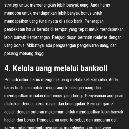
strategi untuk memenangkan lebih banyak uang. Anda harus
mencoba untuk mendapatkan lebih banyak bonus untuk
mendapatkan uang tunai nyata di saldo bank. Penerapan
pendekatan harus berada di tempat yang tepat untuk mendapatkan
lebih banyak kemenangan. Penjudi dapat bermain roulette dengan
uang bonus. Akibatnya, ada pengurangan pengeluaran uang, dan
peluang menang tinggi.
4. Kelola uang melalui bankroll
Penjudi online harus mengelola uang melalui keterampilan. Anda
harus bertujuan untuk mengurangi kehilangan uang dan
mendapatkan imbalan dan bonus yang tinggi. Penyusunan anggaran
dilakukan dengan kecerdasan dan keunggulan. Bermain game
adalah dengan putaran maksimum untuk mendapatkan lebih banyak
hadiah dan bonus. Pengeluaran uang tersebut dari anggaran dan
secara rutin memonitornya untuk menghindari kerugian yang