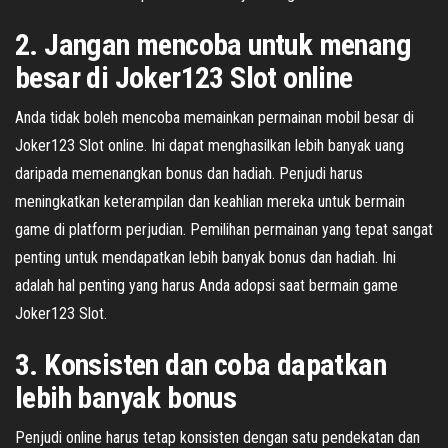
2. Jangan mencoba untuk menang
besar di Joker123 Slot online
Anda tidak boleh mencoba memainkan permainan mobil besar di
Joker123 Slot online. Ini dapat menghasilkan lebih banyak uang
daripada memenangkan bonus dan hadiah. Penjudi harus
meningkatkan keterampilan dan keahlian mereka untuk bermain
game di platform perjudian. Pemilihan permainan yang tepat sangat
penting untuk mendapatkan lebih banyak bonus dan hadiah. Ini
adalah hal penting yang harus Anda adopsi saat bermain game
Joker123 Slot.
3. Konsisten dan coba dapatkan
lebih banyak bonus
Penjudi online harus tetap konsisten dengan satu pendekatan dan