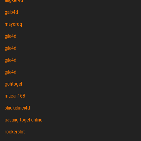
angker4d
gaib4d
mayorqq
gila4d
gila4d
gila4d
gila4d
gohtogel
macan168
shiokelinci4d
pasang togel online
rockerslot