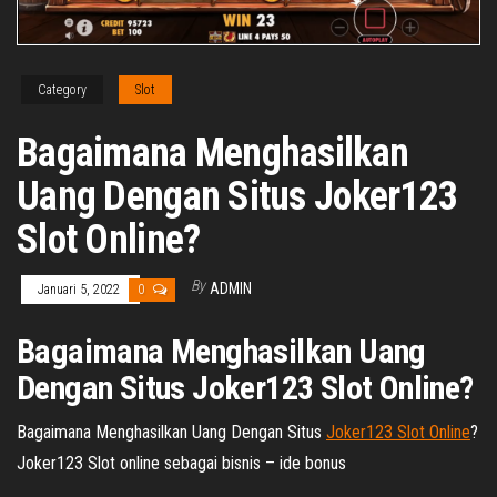
Category
Slot
Bagaimana Menghasilkan
Uang Dengan Situs Joker123
Slot Online?
By
ADMIN
Januari 5, 2022
0
Bagaimana Menghasilkan Uang
Dengan Situs Joker123 Slot Online?
Bagaimana Menghasilkan Uang Dengan Situs
Joker123 Slot Online
?
Joker123 Slot online sebagai bisnis – ide bonus