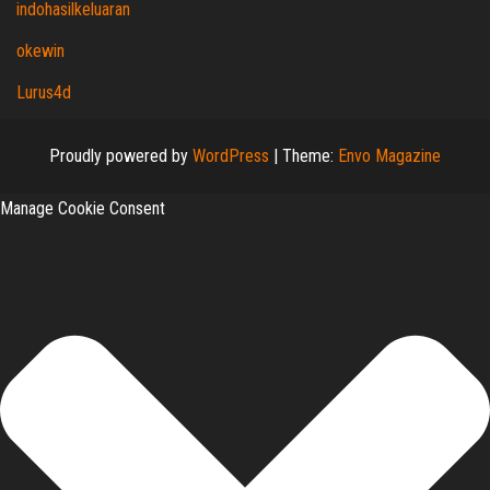
indohasilkeluaran
okewin
Lurus4d
Proudly powered by
WordPress
|
Theme:
Envo Magazine
Manage Cookie Consent