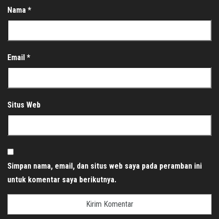
Nama
*
Email
*
Situs Web
Simpan nama, email, dan situs web saya pada peramban ini
untuk komentar saya berikutnya.