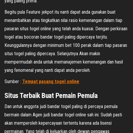
yang paling prima.
Begitu pula Feature jekpot itu nanti dapat anda gunakan buat
menambahkan atau tingkatkan nilai rasio kemenangan dalam tiap
pasaran situs togel online yang telah anda kuasai. Dengan perkiraan
togel atau bocoran bandar togel paling dipercaya terjitu.
Keunggulannya dengan minimum bet 100 perak dalam tiap pasaran
situs togel paling dipercaya. Selanjutnya Akan makin
mempermudah anda untuk memanajemen kemenangan dan hasil
yang fenomenal yang nanti dapat anda peroleh.
Sumber :
Tempat pasang togel online
Situs Terbaik Buat Pemain Pemula
Dan untuk anggota judi bandar togel paling di percaya pemula
bermain dalam Agen judi bandar togel online sah ini. Sudah pasti
akan memperoleh kepercayaan tertentu karena ada lisensi
permainan. Yang telah di keluarkan oleh dewan pengawas