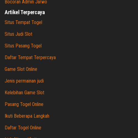
Bocoran Admin Jarwo
Artikel Terpercaya
Situs Tempat Togel
Situs Judi Slot
Situs Pasang Togel
Daftar Tempat Terpercaya
Game Slot Online
Jenis permainan judi
Kelebihan Game Slot
Pasang Togel Online
Ikuti Beberapa Langkah
Daftar Togel Online