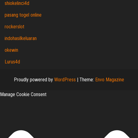
shiokelinci4d
pasang togel online
rockerslot
indohasilkeluaran
okewin
Lurus4d
Proudly powered by
WordPress
|
Theme:
Envo Magazine
Manage Cookie Consent