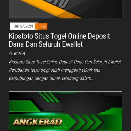
Juli 27, 2023
0
Kiostoto Situs Togel Online Deposit
Dana Dan Seluruh Ewallet
By
ADMIN
Kiostoto Situs Togel Online Deposit Dana Dan Seluruh Ewallet
Perubahan technologi udah mengganti teknik kita
berhubungan dengan dunia, terhitung dalam…