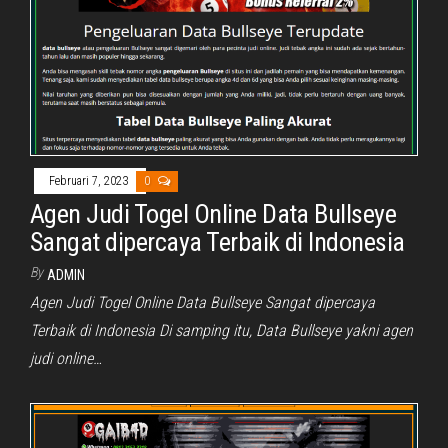
Februari 7, 2023
0
Agen Judi Togel Online Data Bullseye
Sangat dipercaya Terbaik di Indonesia
By
ADMIN
Agen Judi Togel Online Data Bullseye Sangat dipercaya
Terbaik di Indonesia Di samping itu, Data Bullseye yakni agen
judi online…