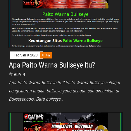
Februari 8, 2023
0
Apa Paito Warna Bullseye Itu?
By
ADMIN
Apa Paito Warna Bullseye Itu? Paito Warna Bullseye sebagai
pengeluaran undian bullseye yang dengan sah dimainkan di
Bullseyepools. Data bullseye…