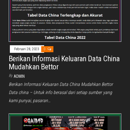
Februari 28, 2023
0
Berikan Informasi Keluaran Data China
Mudahkan Bettor
By
ADMIN
Berikan Informasi Keluaran Data China Mudahkan Bettor
Data china – Untuk info berasal dari setiap sumber yang
kami punyai, pasaran…