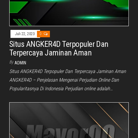
Juli 22, 2023
0
Situs ANGKER4D Terpopuler Dan
Terpercaya Jaminan Aman
By
ADMIN
Situs ANGKER4D Terpopuler Dan Terpercaya Jaminan Aman
ANGKER4D – Penjelasan Mengenai Perjudian Online Dan
Popularitasnya Di Indonesia Perjudian online adalah…