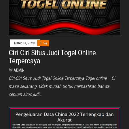
Maret 14, 2023
0
Ciri-Ciri Situs Judi Togel Online
Terpercaya
By
ADMIN
Ciri-Ciri Situs Judi Togel Online Terpercaya Togel online – Di
masa sekarang, tidak mudah untuk memastikan bahwa
sebuah situs judi…