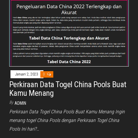
Januari 2, 2023
0
Perkiraan Data Togel China Pools Buat
Kamu Menang
By
ADMIN
Perkiraan Data Togel China Pools Buat Kamu Menang Ingin
menang togel China Pools dengan Perkiraan Togel China
Pools Ini hari?…