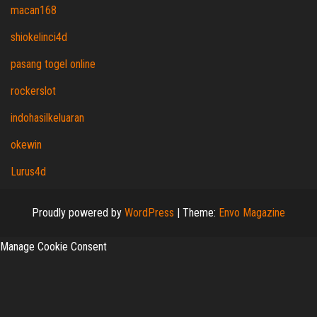
macan168
shiokelinci4d
pasang togel online
rockerslot
indohasilkeluaran
okewin
Lurus4d
Proudly powered by
WordPress
|
Theme:
Envo Magazine
Manage Cookie Consent