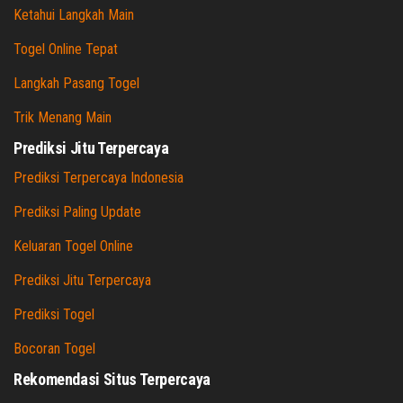
Ketahui Langkah Main
Togel Online Tepat
Langkah Pasang Togel
Trik Menang Main
Prediksi Jitu Terpercaya
Prediksi Terpercaya Indonesia
Prediksi Paling Update
Keluaran Togel Online
Prediksi Jitu Terpercaya
Prediksi Togel
Bocoran Togel
Rekomendasi Situs Terpercaya