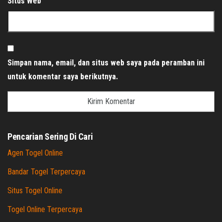
Situs Web
Simpan nama, email, dan situs web saya pada peramban ini
untuk komentar saya berikutnya.
Pencarian Sering Di Cari
Agen Togel Online
Bandar Togel Terpercaya
Situs Togel Online
Togel Online Terpercaya