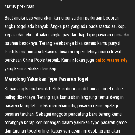
status perkiraan.
Buat angka pas yang akan kamu punya dari perkiraan bocoran
angka togel ada banyak. Angka pas yang ada pada status as, kop,
kepala dan ekor. Apalagi angka pas dari tiap type pasaran game dan
taruhan besoknya. Terang selekasnya bisa semua kamu punyai.
Pasti kamu cuma selekasnya bisa memperolehnya cuma lewat
perkiraan China Pools terbaik. Kami infokan juga
paito warna sdy
yang kami sediakan lengkap .
Menolong Yakinkan Type Pasaran Togel
Sepanjang kamu besok betulkan diri main di bandar togel online
paling dipercaya. Terang saja kamu akan langsung temui dengan
pasaran komplet. Tidak memahami itu, pasaran game apalagi
pasaran taruhan. Sebagai anggota pendatang baru terang kamu
terangnya kerap kebimbangan dalam yakinkan type pasaran game
dan taruhan togel online. Kasus semacam ini esok terang akan