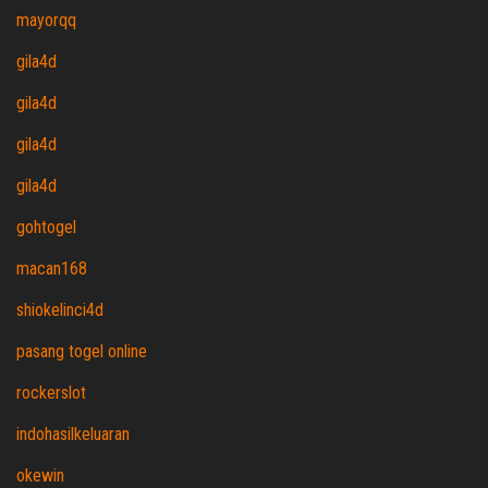
mayorqq
gila4d
gila4d
gila4d
gila4d
gohtogel
macan168
shiokelinci4d
pasang togel online
rockerslot
indohasilkeluaran
okewin