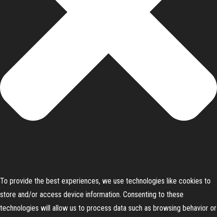
To provide the best experiences, we use technologies like cookies to
store and/or access device information. Consenting to these
technologies will allow us to process data such as browsing behavior or