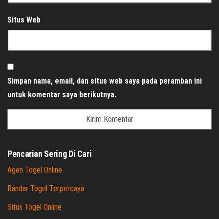
Situs Web
Simpan nama, email, dan situs web saya pada peramban ini
untuk komentar saya berikutnya.
Pencarian Sering Di Cari
Agen Togel Online
Bandar Togel Terpercaya
Situs Togel Online