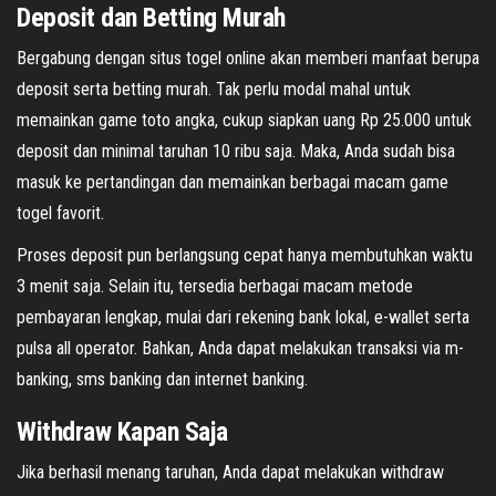
Deposit dan Betting Murah
Bergabung dengan situs togel online akan memberi manfaat berupa
deposit serta betting murah. Tak perlu modal mahal untuk
memainkan game toto angka, cukup siapkan uang Rp 25.000 untuk
deposit dan minimal taruhan 10 ribu saja. Maka, Anda sudah bisa
masuk ke pertandingan dan memainkan berbagai macam game
togel favorit.
Proses deposit pun berlangsung cepat hanya membutuhkan waktu
3 menit saja. Selain itu, tersedia berbagai macam metode
pembayaran lengkap, mulai dari rekening bank lokal, e-wallet serta
pulsa all operator. Bahkan, Anda dapat melakukan transaksi via m-
banking, sms banking dan internet banking.
Withdraw Kapan Saja
Jika berhasil menang taruhan, Anda dapat melakukan withdraw