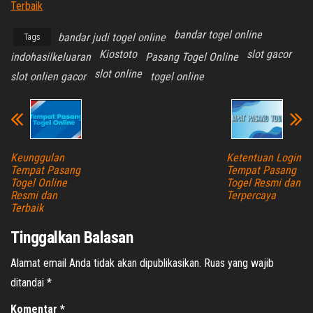
Terbaik
bandar togel online
bandar judi togel online
Tags
Kiostoto
slot gacor
indohasilkeluaran
Pasang Togel Online
slot online
slot onlien gacor
togel online
Keunggulan
Ketentuan Login
Tempat Pasang
Tempat Pasang
Togel Online
Togel Resmi dan
Resmi dan
Terpercaya
Terbaik
Tinggalkan Balasan
Alamat email Anda tidak akan dipublikasikan.
Ruas yang wajib
ditandai
*
Komentar
*