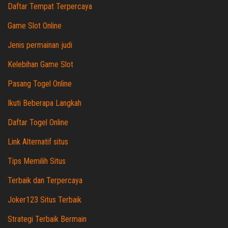
Daftar Tempat Terpercaya
Game Slot Online
Jenis permainan judi
Kelebihan Game Slot
Pasang Togel Online
Ikuti Beberapa Langkah
Daftar Togel Online
Link Alternatif situs
Tips Memilih Situs
Terbaik dan Terpercaya
Joker123 Situs Terbaik
Strategi Terbaik Bermain