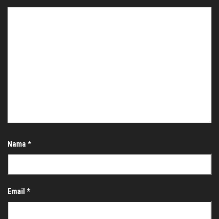
Nama
*
Email
*