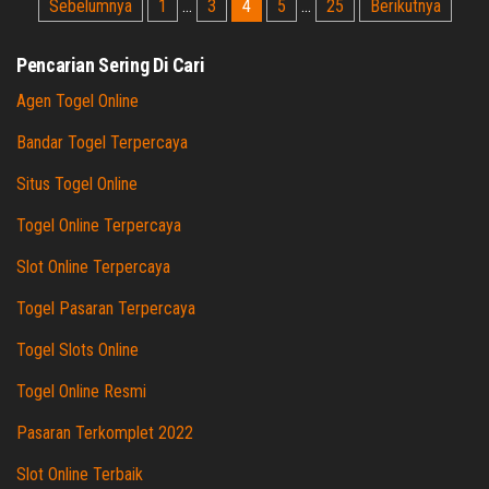
P
Sebelumnya
1
…
3
4
5
…
25
Berikutnya
a
Pencarian Sering Di Cari
g
Agen Togel Online
i
Bandar Togel Terpercaya
n
a
Situs Togel Online
s
Togel Online Terpercaya
i
Slot Online Terpercaya
p
Togel Pasaran Terpercaya
o
Togel Slots Online
s
Togel Online Resmi
Pasaran Terkomplet 2022
Slot Online Terbaik