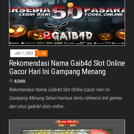
Juni 7, 2023
0
Rekomendasi Nama Gaib4d Slot Online
Gacor Hari Ini Gampang Menang
By
ADMIN
Rekomendasi Nama Gaib4d Slot Online Gacor Hari Ini
Gampang Menang Sehari-harinya tentu referensi link games
dari situs gaib4d slots online…