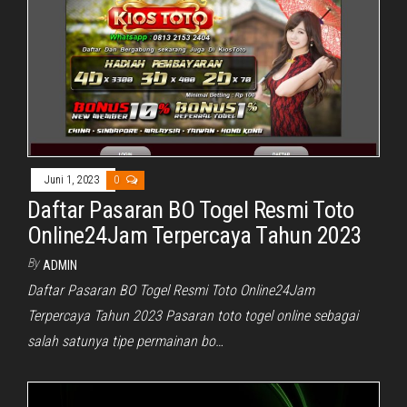
Juni 1, 2023
0
Daftar Pasaran BO Togel Resmi Toto
Online24Jam Terpercaya Tahun 2023
By
ADMIN
Daftar Pasaran BO Togel Resmi Toto Online24Jam
Terpercaya Tahun 2023 Pasaran toto togel online sebagai
salah satunya tipe permainan bo…