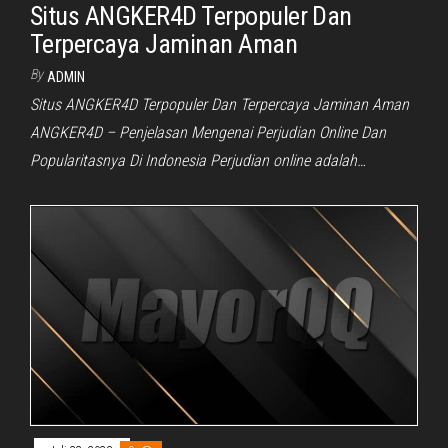
Situs ANGKER4D Terpopuler Dan
Terpercaya Jaminan Aman
By
ADMIN
Situs ANGKER4D Terpopuler Dan Terpercaya Jaminan Aman
ANGKER4D – Penjelasan Mengenai Perjudian Online Dan
Popularitasnya Di Indonesia Perjudian online adalah…