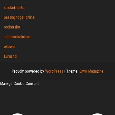
shiokelinci4d
pasang togel online
rockerslot
indohasilkeluaran
okewin
Lurus4d
Proudly powered by
WordPress
|
Theme:
Envo Magazine
Manage Cookie Consent