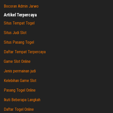
Bocoran Admin Jarwo
Artikel Terpercaya
Situs Tempat Togel
Situs Judi Slot
Situs Pasang Togel
Daftar Tempat Terpercaya
Game Slot Online
Jenis permainan judi
Kelebihan Game Slot
Pasang Togel Online
Ikuti Beberapa Langkah
Daftar Togel Online