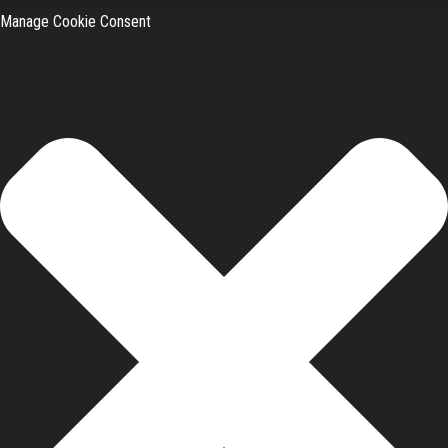
Manage Cookie Consent