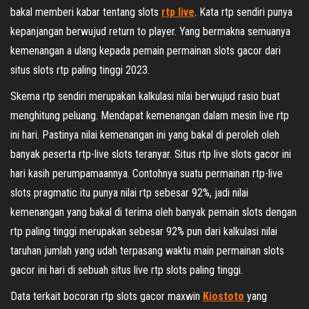
bakal memberi kabar tentang slots
rtp live
. Kata rtp sendiri punya
kepanjangan berwujud return to player. Yang bermakna semuanya
kemenangan a ulang kepada pemain permainan slots gacor dari
situs slots rtp paling tinggi 2023.
Skema rtp sendiri merupakan kalkulasi nilai berwujud rasio buat
menghitung peluang. Mendapat kemenangan dalam mesin live rtp
ini hari. Pastinya nilai kemenangan ini yang bakal di peroleh oleh
banyak peserta rtp-live slots teranyar. Situs rtp live slots gacor ini
hari kasih perumpamaannya. Contohnya suatu permainan rtp-live
slots pragmatic itu punya nilai rtp sebesar 92%, jadi nilai
kemenangan yang bakal di terima oleh banyak pemain slots dengan
rtp paling tinggi merupakan sebesar 92% pun dari kalkulasi nilai
taruhan jumlah yang udah terpasang waktu main permainan slots
gacor ini hari di sebuah situs live rtp slots paling tinggi.
Data terkait bocoran rtp slots gacor maxwin
Kiostoto
yang