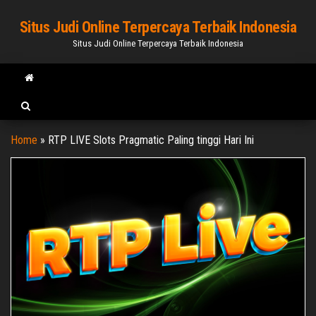
S
Situs Judi Online Terpercaya Terbaik Indonesia
k
Situs Judi Online Terpercaya Terbaik Indonesia
i
p
t
o
t
Home
»
RTP LIVE Slots Pragmatic Paling tinggi Hari Ini
h
e
c
o
n
t
e
n
t