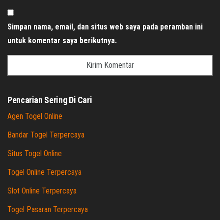
Simpan nama, email, dan situs web saya pada peramban ini
untuk komentar saya berikutnya.
Pencarian Sering Di Cari
Agen Togel Online
Bandar Togel Terpercaya
Situs Togel Online
Togel Online Terpercaya
Slot Online Terpercaya
Togel Pasaran Terpercaya