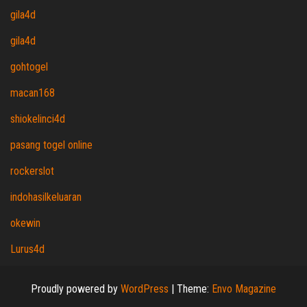
gila4d
gila4d
gohtogel
macan168
shiokelinci4d
pasang togel online
rockerslot
indohasilkeluaran
okewin
Lurus4d
Proudly powered by
WordPress
|
Theme:
Envo Magazine