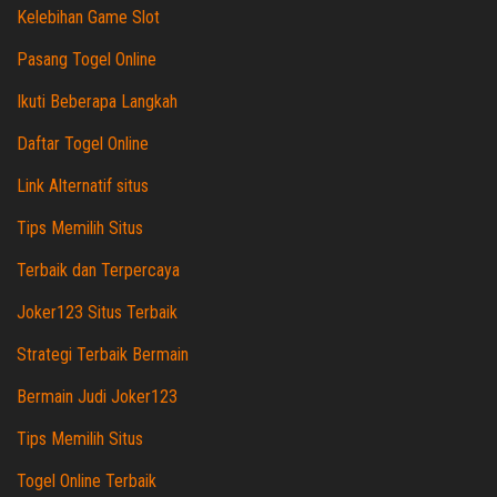
Kelebihan Game Slot
Pasang Togel Online
Ikuti Beberapa Langkah
Daftar Togel Online
Link Alternatif situs
Tips Memilih Situs
Terbaik dan Terpercaya
Joker123 Situs Terbaik
Strategi Terbaik Bermain
Bermain Judi Joker123
Tips Memilih Situs
Togel Online Terbaik