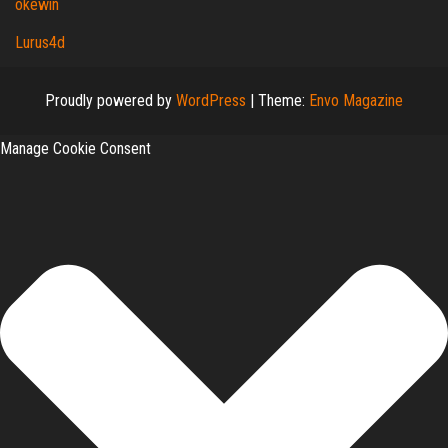
okewin
Lurus4d
Proudly powered by
WordPress
|
Theme:
Envo Magazine
Manage Cookie Consent