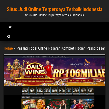
S
Situs Judi Online Terpercaya Terbaik Indonesia
k
Situs Judi Online Terpercaya Terbaik Indonesia
i
p
t
o
t
Home
»
Pasang Togel Online Pasaran Komplet Hadiah Paling besar
h
e
c
o
n
t
e
n
t