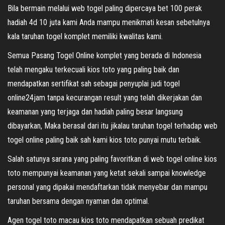
Bila bermain melalui web togel paling dipercaya bet 100 perak
hadiah 4d 10 juta kami Anda mampu menikmati kesan sebetulnya
kala taruhan togel komplet memiliki kwalitas kami.
Semua Pasang Togel Online komplet yang berada di Indonesia
telah mengaku terkecuali kios toto yang paling baik dan
mendapatkan sertifikat sah sebagai penyuplai judi togel
online24jam tanpa kecurangan result yang telah dikerjakan dan
keamanan yang terjaga dan hadiah paling besar langsung
dibayarkan, Maka berasal dari itu jikalau taruhan togel terhadap web
togel online paling baik sah kami kios toto punyai mutu terbaik.
Salah satunya sarana yang paling favoritkan di web togel online kios
toto mempunyai keamanan yang ketat sekali sampai knowledge
personal yang dipakai mendaftarkan tidak menyebar dan mampu
taruhan bersama dengan nyaman dan optimal.
Agen togel toto macau kios toto mendapatkan sebuah predikat