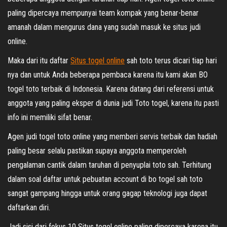
paling dipercaya mempunyai team kompak yang benar-benar
amanah dalam mengurus dana yang sudah masuk ke situs judi
online.
Maka dari itu daftar
Situs togel online
sah toto terus dicari tiap hari
nya dan untuk Anda beberapa pembaca karena itu kami akan BO
togel toto terbaik di Indonesia. Karena datang dari referensi untuk
anggota yang paling eksper di dunia judi Toto togel, karena itu pasti
info ini memiliki sifat benar.
Agen judi togel toto online yang memberi servis terbaik dan hadiah
paling besar selalu pastikan supaya anggota memperoleh
pengalaman cantik dalam taruhan di penyuplai toto sah. Terhitung
dalam soal daftar untuk pebuatan account di bo togel sah toto
sangat gampang hingga untuk orang gagap teknologi juga dapat
daftarkan diri.
Jadi sisi dari fokus 10 Situs togel online paling dipercaya karena itu