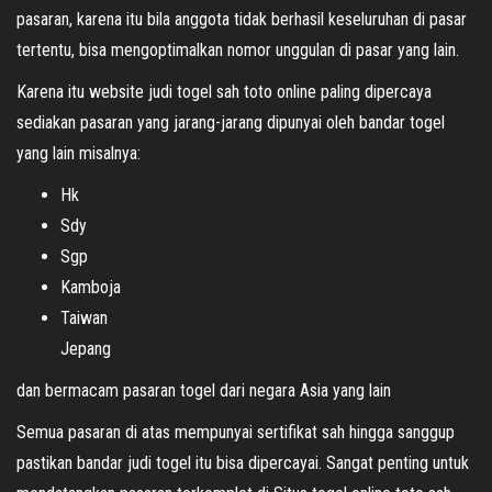
pasaran, karena itu bila anggota tidak berhasil keseluruhan di pasar
tertentu, bisa mengoptimalkan nomor unggulan di pasar yang lain.
Karena itu website judi togel sah toto online paling dipercaya
sediakan pasaran yang jarang-jarang dipunyai oleh bandar togel
yang lain misalnya:
Hk
Sdy
Sgp
Kamboja
Taiwan
Jepang
dan bermacam pasaran togel dari negara Asia yang lain
Semua pasaran di atas mempunyai sertifikat sah hingga sanggup
pastikan bandar judi togel itu bisa dipercayai. Sangat penting untuk