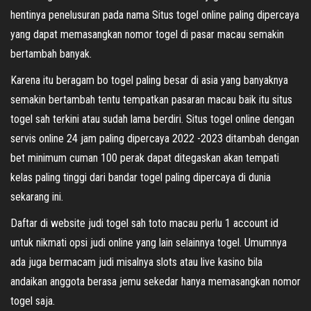
hentinya penelusuran pada nama Situs togel online paling dipercaya
yang dapat memasangkan nomor togel di pasar macau semakin
bertambah banyak.
Karena itu beragam bo togel paling besar di asia yang banyaknya
semakin bertambah tentu tempatkan pasaran macau baik itu situs
togel sah terkini atau sudah lama berdiri. Situs togel online dengan
servis online 24 jam paling dipercaya 2022 -2023 ditambah dengan
bet minimum cuman 100 perak dapat ditegaskan akan tempati
kelas paling tinggi dari bandar togel paling dipercaya di dunia
sekarang ini.
Daftar di website judi togel sah toto macau perlu 1 account id
untuk nikmati opsi judi online yang lain selainnya togel. Umumnya
ada juga bermacam judi misalnya slots atau live kasino bila
andaikan anggota berasa jemu sekedar hanya memasangkan nomor
togel saja.