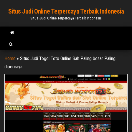
S
Situs Judi Online Terpercaya Terbaik Indonesia
k
Situs Judi Online Terpercaya Terbaik Indonesia
i
p
t
o
t
Home
»
Situs Judi Togel Toto Online Sah Paling besar Paling
h
dipercaya
e
c
o
n
t
e
n
t