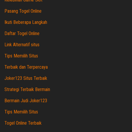
Pasang Togel Online
Ikuti Beberapa Langkah
Daftar Togel Online
Link Alternatif situs
Tips Memilih Situs
Terbaik dan Terpercaya
Joker123 Situs Terbaik
Strategi Terbaik Bermain
Bermain Judi Joker123
Tips Memilih Situs
Togel Online Terbaik