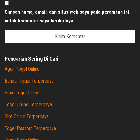
Simpan nama, email, dan situs web saya pada peramban ini
untuk komentar saya berikutnya.
Pencarian Sering Di Cari
Agen Togel Online
Bandar Togel Terpercaya
Situs Togel Online
Togel Online Terpercaya
Slot Online Terpercaya
Togel Pasaran Terpercaya