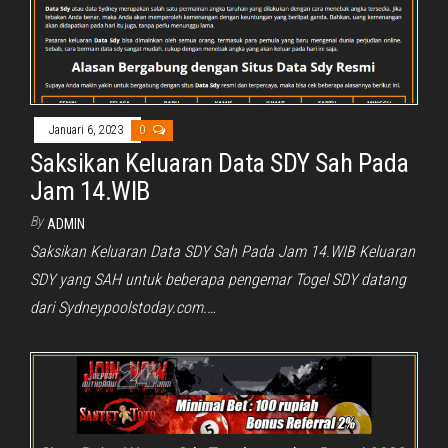
Januari 6, 2023
0
Saksikan Keluaran Data SDY Sah Pada
Jam 14.WIB
By
ADMIN
Saksikan Keluaran Data SDY Sah Pada Jam 14.WIB Keluaran
SDY yang SAH untuk beberapa pengemar Togel SDY datang
dari Sydneypoolstoday.com.…