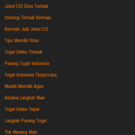
Joker123 Situs Terbaik
Strategi Terbaik Bermain
Bermain Judi Joker123
Tips Memilih Situs
Togel Online Terbaik
Pasang Togel Indonesia
Togel Indonesia Terpercaya
Mudah Memilih Agen
Ketahui Langkah Main
Togel Online Tepat
Langkah Pasang Togel
Trik Menang Main