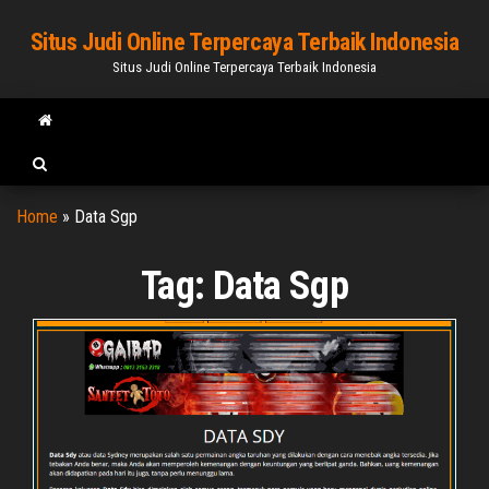
S
Situs Judi Online Terpercaya Terbaik Indonesia
k
Situs Judi Online Terpercaya Terbaik Indonesia
i
p
t
o
t
Home
»
Data Sgp
h
e
Tag:
Data Sgp
c
o
n
t
e
n
t