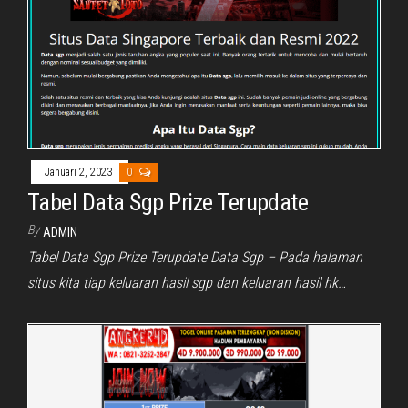
Januari 2, 2023
0
Tabel Data Sgp Prize Terupdate
By
ADMIN
Tabel Data Sgp Prize Terupdate Data Sgp – Pada halaman
situs kita tiap keluaran hasil sgp dan keluaran hasil hk…