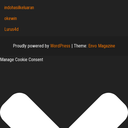
indohasilkeluaran
okewin
Lurus4d
Proudly powered by
WordPress
|
Theme:
Envo Magazine
Manage Cookie Consent