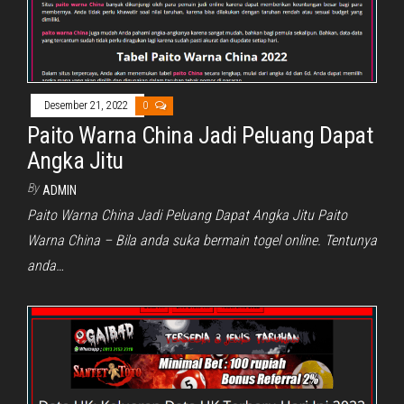
Desember 21, 2022
0
Paito Warna China Jadi Peluang Dapat
Angka Jitu
By
ADMIN
Paito Warna China Jadi Peluang Dapat Angka Jitu Paito
Warna China – Bila anda suka bermain togel online. Tentunya
anda…