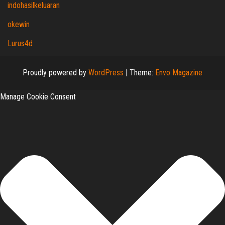
indohasilkeluaran
okewin
Lurus4d
Proudly powered by
WordPress
|
Theme:
Envo Magazine
Manage Cookie Consent