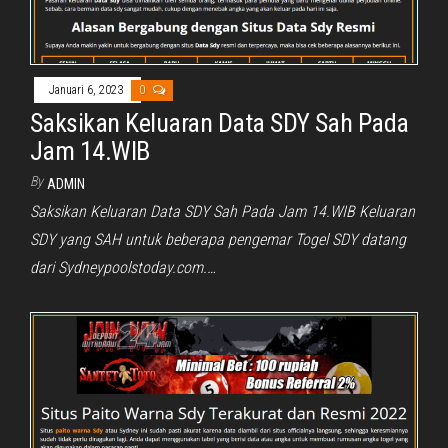
Januari 6, 2023
0
Saksikan Keluaran Data SDY Sah Pada
Jam 14.WIB
By
ADMIN
Saksikan Keluaran Data SDY Sah Pada Jam 14.WIB Keluaran
SDY yang SAH untuk beberapa pengemar Togel SDY datang
dari Sydneypoolstoday.com.…