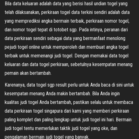
Bila data keluaran adalah data yang berisi hasil undian togel yang
telah dilaksanakan, perkiraan togel data terkini sendiri adalah data
yang memprediksi angka bermain terbaik, perkiraan nomor togel,
dan nomor togel tepat di totobet sgp. Pada intinya, peranan dari
data perkiraan sendiri sebagai data yang bermanfaat menolong
pejudi togel online untuk memperoleh dan membuat angka togel
terbaik untuk memenangi judi togel. Dengan memakai data togel
keluaran dan data togel perkiraan, sebetulnya kesempatan menang
pemain akan bertambah.
Karenanya, data togel sgp result perlu untuk Anda baca di sini untuk
kesempatan menang Anda makin bertambah. Bila Anda ingin
kualitas judi togel Anda bertambah, pastikan selalu untuk membaca
data perkiraan togel singapura dari kami yang memberi perkiraan
paling komplet dan paling lengkap untuk judi togel ini hari. Bermain
judi togel tentu memerlukan taktik judi togel yang oke, dan
pengalaman bermain judi togel yang banyak.