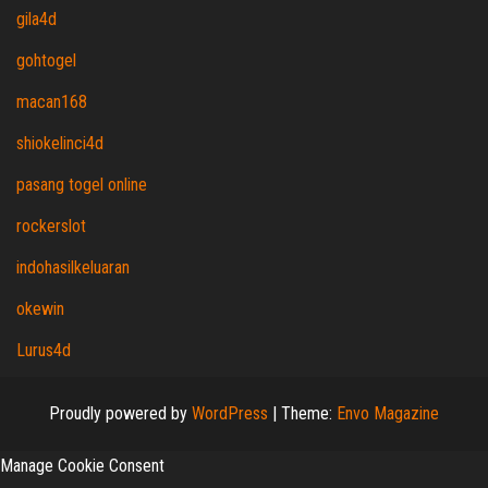
gila4d
gohtogel
macan168
shiokelinci4d
pasang togel online
rockerslot
indohasilkeluaran
okewin
Lurus4d
Proudly powered by
WordPress
|
Theme:
Envo Magazine
Manage Cookie Consent