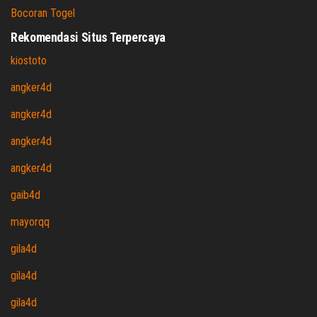
Bocoran Togel
Rekomendasi Situs Terpercaya
kiostoto
angker4d
angker4d
angker4d
angker4d
gaib4d
mayorqq
gila4d
gila4d
gila4d