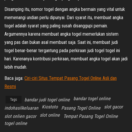
Disamping itu, nomor togel dengan angka bermain yang vital untuk
memenangi undian perlu dipunyai. Dari syarat itu, membuat angka
togel adalah syarat yang paling susah disanggupi pemain.
Argumennya karena membuat angka togel memerlukan sistem
yang pas dan bukan asal membuat saja. Saat ini, membuat judi
togel benar-benar tergantung pada perkiraan judi togel togel ini
hari. Karenanya kontribusi perkiraan, membuat angka togel akan jadi
lebih mudah.
Baca juga:
Ciri-ciri Situs Tempat Pasang Togel Online Asli dan
Resmi
bandar togel online
bandar judi togel online
Tags
Kiostoto
slot gacor
indohasilkeluaran
Pasang Togel Online
slot online
slot onlien gacor
Tempat Pasang Togel Online
togel online