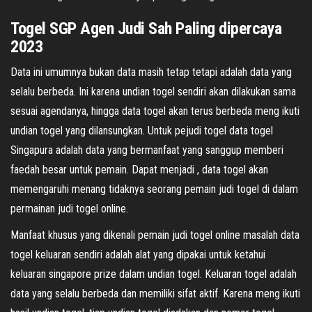
Togel SGP Agen Judi Sah Paling dipercaya
2023
Data ini umumnya bukan data masih tetap tetapi adalah data yang
selalu berbeda. Ini karena undian togel sendiri akan dilakukan sama
sesuai agendanya, hingga data togel akan terus berbeda meng ikuti
undian togel yang dilansungkan. Untuk pejudi togel data togel
Singapura adalah data yang bermanfaat yang sanggup memberi
faedah besar untuk pemain. Dapat menjadi , data togel akan
memengaruhi menang tidaknya seorang pemain judi togel di dalam
permainan judi togel online.
Manfaat khusus yang dikenali pemain judi togel online masalah data
togel keluaran sendiri adalah alat yang dipakai untuk ketahui
keluaran singapore prize dalam undian togel. Keluaran togel adalah
data yang selalu berbeda dan memiliki sifat aktif. Karena meng ikuti