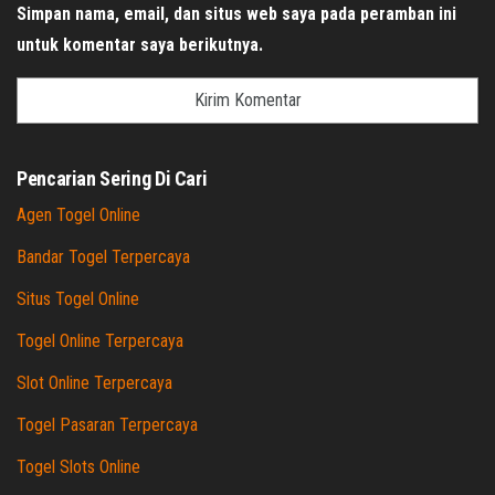
Simpan nama, email, dan situs web saya pada peramban ini
untuk komentar saya berikutnya.
Pencarian Sering Di Cari
Agen Togel Online
Bandar Togel Terpercaya
Situs Togel Online
Togel Online Terpercaya
Slot Online Terpercaya
Togel Pasaran Terpercaya
Togel Slots Online