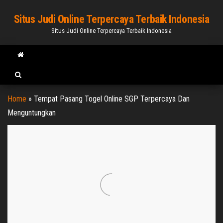
S
Situs Judi Online Terpercaya Terbaik Indonesia
k
Situs Judi Online Terpercaya Terbaik Indonesia
i
p
t
o
t
Home
»
Tempat Pasang Togel Online SGP Terpercaya Dan
h
Menguntungkan
e
c
o
n
t
e
n
t