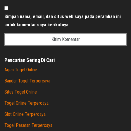
Simpan nama, email, dan situs web saya pada peramban ini
untuk komentar saya berikutnya.
Pencarian Sering Di Cari
Agen Togel Online
Bandar Togel Terpercaya
Situs Togel Online
Togel Online Terpercaya
Slot Online Terpercaya
Togel Pasaran Terpercaya