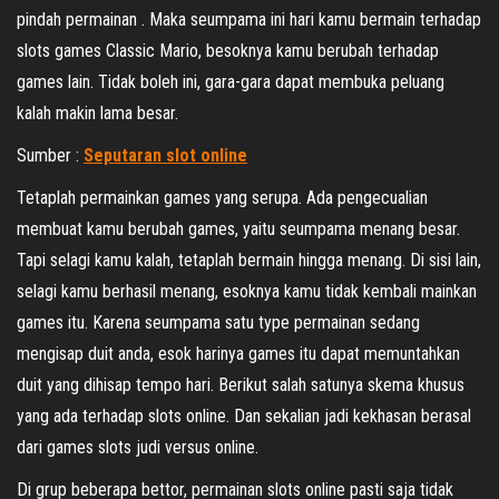
pindah permainan . Maka seumpama ini hari kamu bermain terhadap
slots games Classic Mario, besoknya kamu berubah terhadap
games lain. Tidak boleh ini, gara-gara dapat membuka peluang
kalah makin lama besar.
Sumber :
Seputaran slot online
Tetaplah permainkan games yang serupa. Ada pengecualian
membuat kamu berubah games, yaitu seumpama menang besar.
Tapi selagi kamu kalah, tetaplah bermain hingga menang. Di sisi lain,
selagi kamu berhasil menang, esoknya kamu tidak kembali mainkan
games itu. Karena seumpama satu type permainan sedang
mengisap duit anda, esok harinya games itu dapat memuntahkan
duit yang dihisap tempo hari. Berikut salah satunya skema khusus
yang ada terhadap slots online. Dan sekalian jadi kekhasan berasal
dari games slots judi versus online.
Di grup beberapa bettor, permainan slots online pasti saja tidak