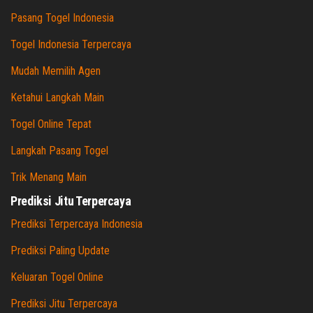
Pasang Togel Indonesia
Togel Indonesia Terpercaya
Mudah Memilih Agen
Ketahui Langkah Main
Togel Online Tepat
Langkah Pasang Togel
Trik Menang Main
Prediksi Jitu Terpercaya
Prediksi Terpercaya Indonesia
Prediksi Paling Update
Keluaran Togel Online
Prediksi Jitu Terpercaya