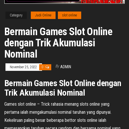
Category
Judi Online
slot online
Bermain Games Slot Online
dengan Trik Akumulasi
Nominal
By
ADMIN
November 25, 2022
0
Bermain Games Slot Online dengan
Trik Akumulasi Nominal
Games slot online – Trick rahasia menang slots online yang
pertama ialah mengakumulasi nominal taruhan yang dipunyai.
Kekeliruan paling besar beberapa bettor slots online ialah
memasangkan taruhan secara random dan bersama nominal yang