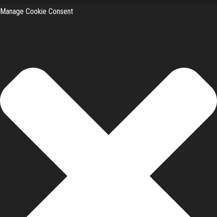
Manage Cookie Consent