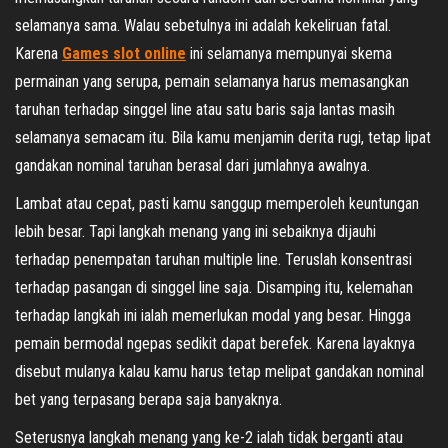
selamanya sama. Walau sebetulnya ini adalah kekeliruan fatal.
Karena
Games slot online
ini selamanya mempunyai skema
permainan yang serupa, pemain selamanya harus memasangkan
taruhan terhadap singgel line atau satu baris saja lantas masih
selamanya semacam itu. Bila kamu menjamin derita rugi, tetap lipat
gandakan nominal taruhan berasal dari jumlahnya awalnya.
Lambat atau cepat, pasti kamu sanggup memperoleh keuntungan
lebih besar. Tapi langkah menang yang ini sebaiknya dijauhi
terhadap penempatan taruhan multiple line. Teruslah konsentrasi
terhadap pasangan di singgel line saja. Disamping itu, kelemahan
terhadap langkah ini ialah memerlukan modal yang besar. Hingga
pemain bermodal ngepas sedikit dapat berefek. Karena layaknya
disebut mulanya kalau kamu harus tetap melipat gandakan nominal
bet yang terpasang berapa saja banyaknya.
Seterusnya langkah menang yang ke-2 ialah tidak berganti atau