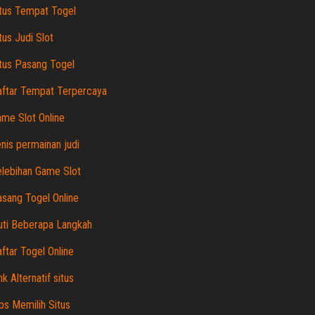
tus Tempat Togel
tus Judi Slot
tus Pasang Togel
ftar Tempat Terpercaya
me Slot Online
nis permainan judi
lebihan Game Slot
sang Togel Online
uti Beberapa Langkah
ftar Togel Online
nk Alternatif situs
ps Memilih Situs