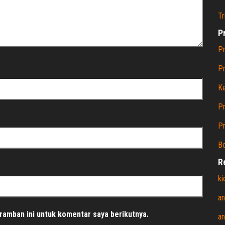
Tr
P
Pr
Pr
Ke
Pr
Pr
Bo
R
ki
a
ramban ini untuk komentar saya berikutnya.
a