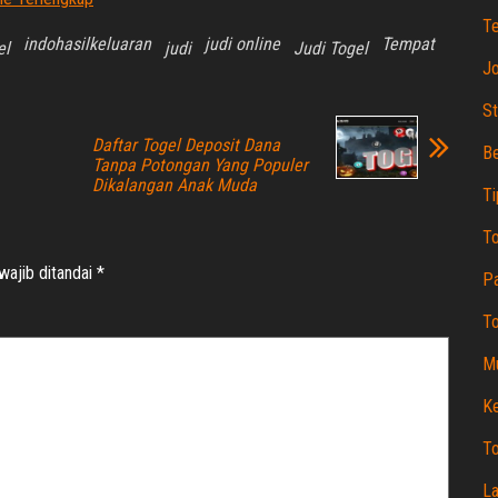
Te
indohasilkeluaran
judi online
Tempat
el
judi
Judi Togel
Jo
St
Daftar Togel Deposit Dana
Be
Tanpa Potongan Yang Populer
Dikalangan Anak Muda
Ti
To
wajib ditandai
*
Pa
To
M
Ke
To
La