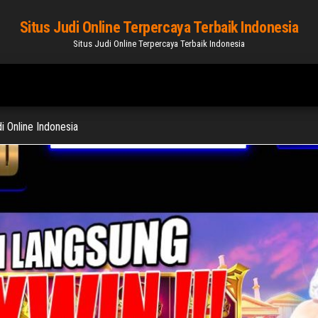
Situs Judi Online Terpercaya Terbaik Indonesia
Situs Judi Online Terpercaya Terbaik Indonesia
 Online Indonesia