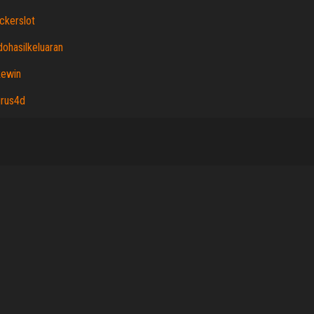
ckerslot
dohasilkeluaran
kewin
urus4d