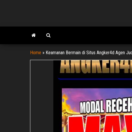
S
k
i
p
t
o
Home
»
Keamanan Bermain di Situs Angker4d Agen Judi
t
h
e
c
o
n
t
e
n
t