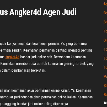
Ag
tus Angker4d Agen Judi
Ba
Si
To
Sl
asi pada kenyamanan dan keamanan pemain. Ya, yang bernama
To
rmain sendiri. Keamanan permainan penting, menjadi penting
itus
angker4d
bandar judi online sah. Bermacam keamanan
To
e. Kami akan memberi dua contoh keamanan gaming terbaik yang
To
 dalam pembahasan berikut ini.
P
Sl
n ialah keamanan akun permainan online Kalian. Ya, keamanan
B
embuat perlindungan akun permainan online Kalian. Keamanan
A
g punggung bandar judi online paling dipercaya.