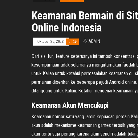
Keamanan Bermain di Si
Online Indonesia
By
ADMIN
Oktober 25, 2023
0
Dari sisi fun, feature seterusnya ini tambah konsentr
kesempurnaan tidak selamanya mengutamakan faedah be
untuk Kalian untuk ketahui permasalahan keamanan di s
permainan diberikan ke beberapa pejudi Android onlin
ditanggung untuk Kalian. Ketahui mengenai keamanannya
Keamanan Akun Mencukupi
Keamanan nomor satu yang jamin kepuasan pemain Kalia
akun adalah mekanisme keamanan games terbaik yang m
akun tentu saja penting karena akun sendiri adalah tulan