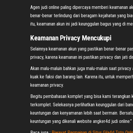
Agen judi online paling dipercaya memberi keamanan ak
benar-benar terlindung dari beragam kejahatan yang bias
itu, keamanan akun ini jadi keunggulan bagus yang di m
Keamanan Privacy Mencukupi
Selainnya keamanan akun yang pastikan benar-benar pas 
privacy, karena keamanan ini pastikan privacy dan jati di
Akan malu-maluin bahkan juga malu-maluin saat privacy ata
kuak ke faksi dan barang lain. Karena itu, untuk memperh
keamanan privacy.
Begitu pembahasan komplet yang bisa kami terangkan ke
terkomplet. Selekasnya perlihatkan keunggulan dari ban
keuntungan dan kenyamanan lebih saat bermain. Bersatul
keuntungan yang dikenali website angker4d judi online.”
Baca juga :
Riwayat Permainan di Situs Gila4d Toto Onl