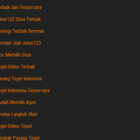
rbaik dan Terpercaya
ker123 Situs Terbaik
rategi Terbaik Bermain
rmain Judi Joker123
ps Memilih Situs
gel Online Terbaik
sang Togel Indonesia
gel Indonesia Terpercaya
udah Memilih Agen
tahui Langkah Main
gel Online Tepat
ngkah Pasang Togel