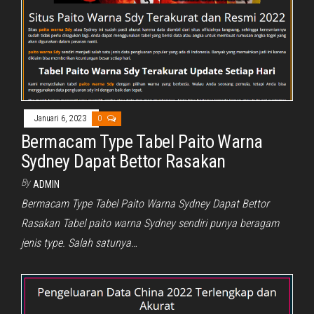
Januari 6, 2023
0
Bermacam Type Tabel Paito Warna
Sydney Dapat Bettor Rasakan
By
ADMIN
Bermacam Type Tabel Paito Warna Sydney Dapat Bettor
Rasakan Tabel paito warna Sydney sendiri punya beragam
jenis type. Salah satunya…