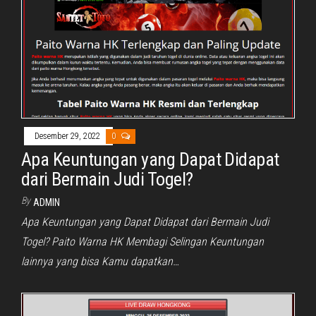
Desember 29, 2022
0
Apa Keuntungan yang Dapat Didapat
dari Bermain Judi Togel?
By
ADMIN
Apa Keuntungan yang Dapat Didapat dari Bermain Judi
Togel? Paito Warna HK Membagi Selingan Keuntungan
lainnya yang bisa Kamu dapatkan…