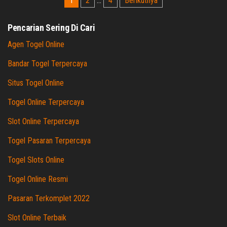
P
1
2
…
4
Berikutnya
a
Pencarian Sering Di Cari
g
Agen Togel Online
i
Bandar Togel Terpercaya
n
a
Situs Togel Online
s
Togel Online Terpercaya
i
Slot Online Terpercaya
p
Togel Pasaran Terpercaya
o
Togel Slots Online
s
Togel Online Resmi
Pasaran Terkomplet 2022
Slot Online Terbaik