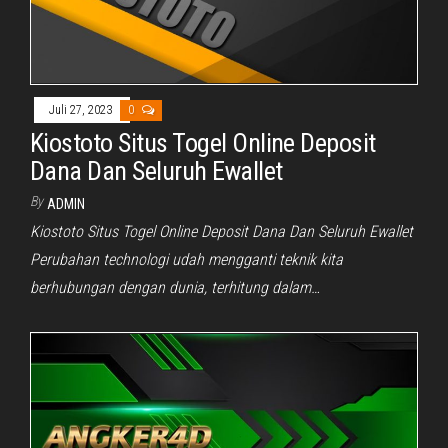
Juli 27, 2023
0
Kiostoto Situs Togel Online Deposit
Dana Dan Seluruh Ewallet
By
ADMIN
Kiostoto Situs Togel Online Deposit Dana Dan Seluruh Ewallet
Perubahan technologi udah mengganti teknik kita
berhubungan dengan dunia, terhitung dalam…