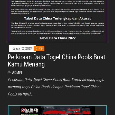
Januari 2, 2023
0
Perkiraan Data Togel China Pools Buat
Kamu Menang
By
ADMIN
Perkiraan Data Togel China Pools Buat Kamu Menang Ingin
menang togel China Pools dengan Perkiraan Togel China
Pools Ini hari?…