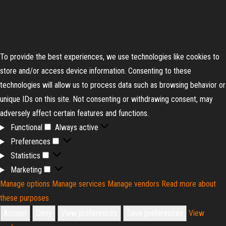
To provide the best experiences, we use technologies like cookies to
store and/or access device information. Consenting to these
technologies will allow us to process data such as browsing behavior or
unique IDs on this site. Not consenting or withdrawing consent, may
adversely affect certain features and functions.
Functional
Always active
F
Preferences
u
P
Statistics
S
n
r
Marketing
t
M
c
e
Manage options
Manage services
Manage vendors
Read more about
a
a
t
f
these purposes
t
r
i
e
Accept
Deny
View preferences
Save preferences
View
i
k
o
r