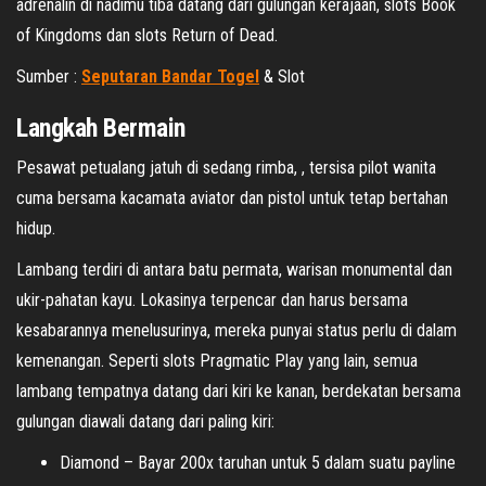
adrenalin di nadimu tiba datang dari gulungan kerajaan, slots Book
of Kingdoms dan slots Return of Dead.
Sumber :
Seputaran Bandar Togel
& Slot
Langkah Bermain
Pesawat petualang jatuh di sedang rimba, , tersisa pilot wanita
cuma bersama kacamata aviator dan pistol untuk tetap bertahan
hidup.
Lambang terdiri di antara batu permata, warisan monumental dan
ukir-pahatan kayu. Lokasinya terpencar dan harus bersama
kesabarannya menelusurinya, mereka punyai status perlu di dalam
kemenangan. Seperti slots Pragmatic Play yang lain, semua
lambang tempatnya datang dari kiri ke kanan, berdekatan bersama
gulungan diawali datang dari paling kiri:
Diamond – Bayar 200x taruhan untuk 5 dalam suatu payline