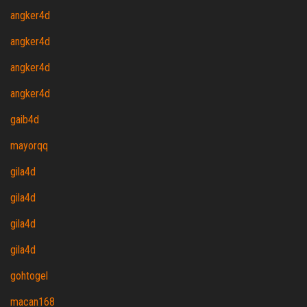
angker4d
angker4d
angker4d
angker4d
gaib4d
mayorqq
gila4d
gila4d
gila4d
gila4d
gohtogel
macan168