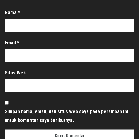
Nama
*
Email
*
Situs Web
Simpan nama, email, dan situs web saya pada peramban ini
untuk komentar saya berikutnya.