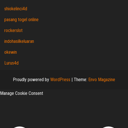
shiokelinci4d
pasang togel online
rockerslot
indohasilkeluaran
okewin
Lurus4d
Proudly powered by
WordPress
|
Theme:
Envo Magazine
Manage Cookie Consent